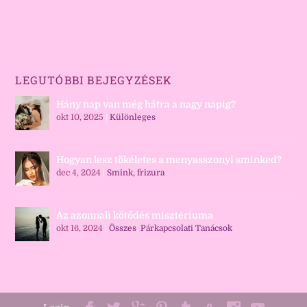
LEGUTÓBBI BEJEGYZÉSEK
Hány nap van még hátra a nagy napig?
okt 10, 2025
|
Különleges
Hogyan lesz tökéletes a menyasszonyi sminked?
dec 4, 2024
|
Smink, frizura
Az azonnali kötődés misztériuma
okt 16, 2024
|
Összes
,
Párkapcsolati Tanácsok