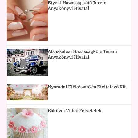
Etyeki Házasságkötő Terem
Anyakönyvi Hivatal
Alsózsolcai Házasságkötő Terem
Anyakönyvi Hivatal
Nyomdai Előkészítő és Kivitelező Kft.
Esküvői Videó Felvételek