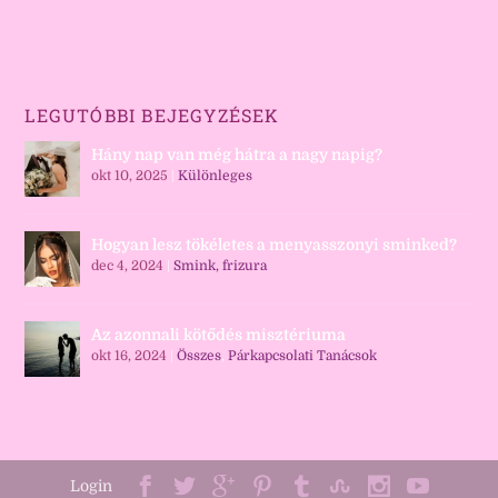
LEGUTÓBBI BEJEGYZÉSEK
Hány nap van még hátra a nagy napig?
okt 10, 2025
|
Különleges
Hogyan lesz tökéletes a menyasszonyi sminked?
dec 4, 2024
|
Smink, frizura
Az azonnali kötődés misztériuma
okt 16, 2024
|
Összes
,
Párkapcsolati Tanácsok
Login