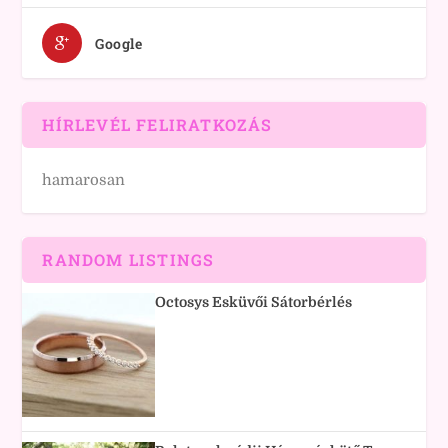
Google
HÍRLEVÉL FELIRATKOZÁS
hamarosan
RANDOM LISTINGS
Octosys Esküvői Sátorbérlés