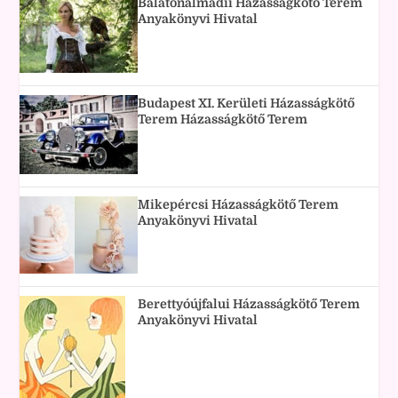
Balatonalmádii Házasságkötő Terem
Anyakönyvi Hivatal
Budapest XI. Kerületi Házasságkötő
Terem Házasságkötő Terem
Mikepércsi Házasságkötő Terem
Anyakönyvi Hivatal
Berettyóújfalui Házasságkötő Terem
Anyakönyvi Hivatal