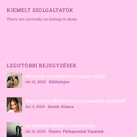
KIEMELT SZOLGÁLTATÓK
There are currently no listings to show.
LEGUTÓBBI BEJEGYZÉSEK
Hány nap van még hátra a nagy napig?
okt 10, 2025
|
Különleges
Hogyan lesz tökéletes a menyasszonyi sminked?
dec 4, 2024
|
Smink, frizura
Az azonnali kötődés misztériuma
okt 16, 2024
|
Összes
,
Párkapcsolati Tanácsok