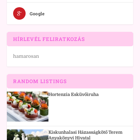
Google
HÍRLEVÉL FELIRATKOZÁS
hamarosan
RANDOM LISTINGS
Hortenzia Esküvőiruha
Kiskunhalasi Házasságkötő Terem
Anyakönyvi Hivatal