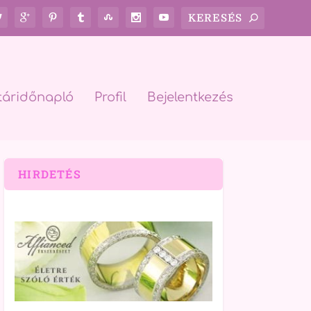
táridőnapló
Profil
Bejelentkezés
HIRDETÉS