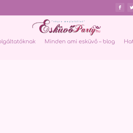
olgáltatóknak
Minden ami esküvő – blog
Ha