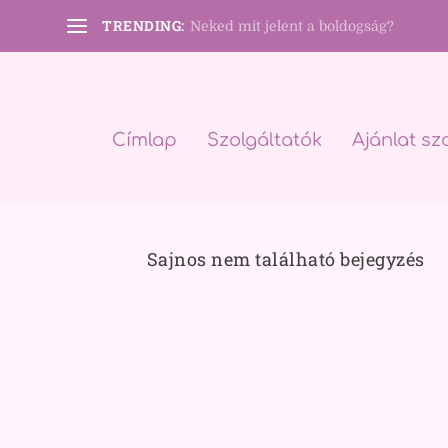
TRENDING:
Neked mit jelent a boldogság?
Címlap
Szolgáltatók
Ajánlat sz
Sajnos nem található bejegyzés