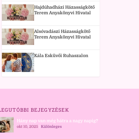
Hajdúhadházi Házasságkötő
Terem Anyakönyvi Hivatal
Alsóvadászi Házasságkötő
Terem Anyakönyvi Hivatal
Kála Esküvői Ruhaszalon
LEGUTÓBBI BEJEGYZÉSEK
Hány nap van még hátra a nagy napig?
okt 10, 2025
|
Különleges