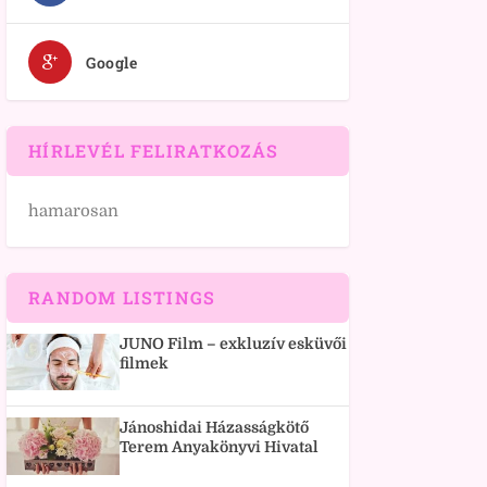
Google
HÍRLEVÉL FELIRATKOZÁS
hamarosan
RANDOM LISTINGS
JUNO Film – exkluzív esküvői
filmek
Jánoshidai Házasságkötő
Terem Anyakönyvi Hivatal