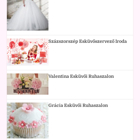
Százszorszép Esküvőszervező Iroda
Valentina Esküvői Ruhaszalon
Grácia Esküvői Ruhaszalon