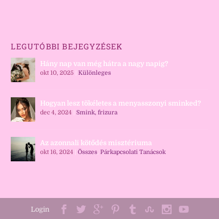
LEGUTÓBBI BEJEGYZÉSEK
Hány nap van még hátra a nagy napig?
okt 10, 2025
|
Különleges
Hogyan lesz tökéletes a menyasszonyi sminked?
dec 4, 2024
|
Smink, frizura
Az azonnali kötődés misztériuma
okt 16, 2024
|
Összes
,
Párkapcsolati Tanácsok
Login