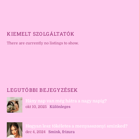
KIEMELT SZOLGÁLTATÓK
There are currently no listings to show.
LEGUTÓBBI BEJEGYZÉSEK
Hány nap van még hátra a nagy napig?
okt 10, 2025
|
Különleges
Hogyan lesz tökéletes a menyasszonyi sminked?
dec 4, 2024
|
Smink, frizura