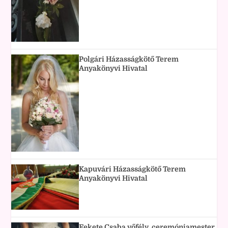
Polgári Házasságkötő Terem
Anyakönyvi Hivatal
Kapuvári Házasságkötő Terem
Anyakönyvi Hivatal
Fekete Csaba vőfély, ceremóniamester