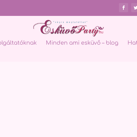
olgáltatóknak
Minden ami esküvő – blog
Ha