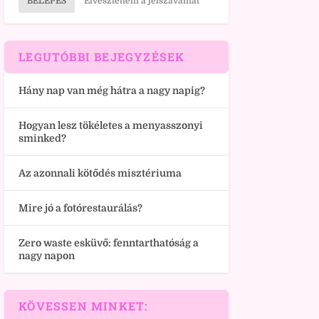
BELÉPÉS
Elvesztettem a jelszavamat
LEGUTÓBBI BEJEGYZÉSEK
Hány nap van még hátra a nagy napig?
Hogyan lesz tökéletes a menyasszonyi
sminked?
Az azonnali kötődés misztériuma
Mire jó a fotórestaurálás?
Zero waste esküvő: fenntarthatóság a
nagy napon
KÖVESSEN MINKET: