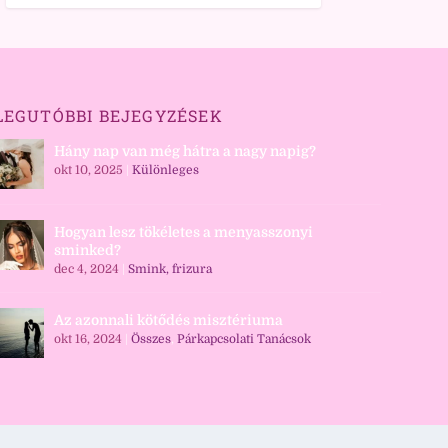
LEGUTÓBBI BEJEGYZÉSEK
Hány nap van még hátra a nagy napig?
okt 10, 2025
|
Különleges
Hogyan lesz tökéletes a menyasszonyi
sminked?
dec 4, 2024
|
Smink, frizura
Az azonnali kötődés misztériuma
okt 16, 2024
|
Összes
,
Párkapcsolati Tanácsok