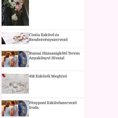
Cintia Esküvő és
Rendezvényszervező
Ruzsai Házasságkötő Terem
Anyakönyvi Hivatal
4M Esküvői Meghívó
Fénypont Esküvőszervező
Iroda