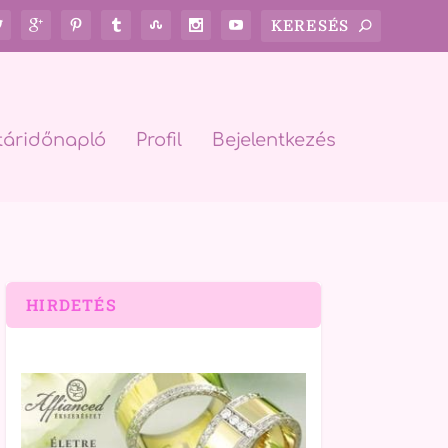
táridőnapló
Profil
Bejelentkezés
HIRDETÉS