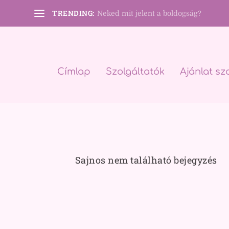
TRENDING:
Neked mit jelent a boldogság?
Címlap
Szolgáltatók
Ajánlat sz
Sajnos nem található bejegyzés