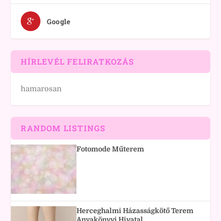
Google
HÍRLEVÉL FELIRATKOZÁS
hamarosan
RANDOM LISTINGS
Fotomode Műterem
Herceghalmi Házasságkötő Terem
Anyakönyvi Hivatal