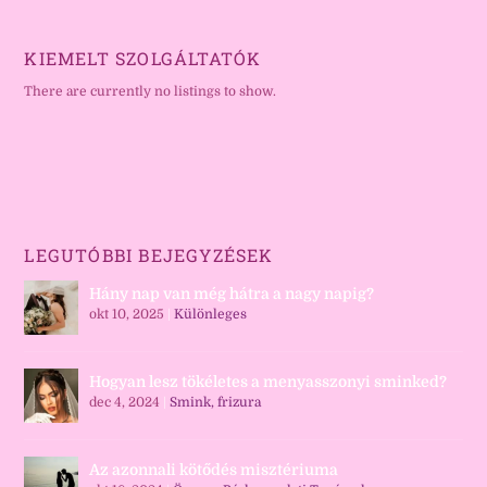
KIEMELT SZOLGÁLTATÓK
There are currently no listings to show.
LEGUTÓBBI BEJEGYZÉSEK
Hány nap van még hátra a nagy napig?
okt 10, 2025
|
Különleges
Hogyan lesz tökéletes a menyasszonyi sminked?
dec 4, 2024
|
Smink, frizura
Az azonnali kötődés misztériuma