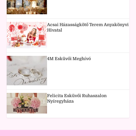
Acsai Házasságkötő Terem Anyakönyvi
Hivatal
4M Esküvői Meghívó
Felicita Esküvői Ruhaszalon
Nyíregyháza