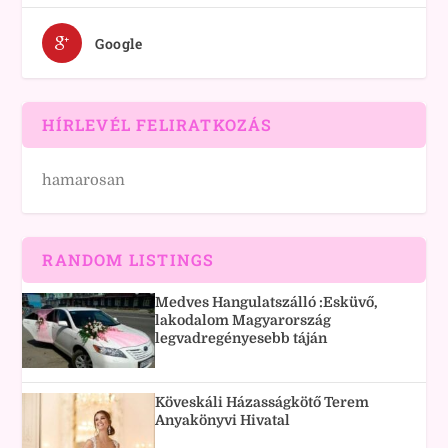
Google
HÍRLEVÉL FELIRATKOZÁS
hamarosan
RANDOM LISTINGS
Medves Hangulatszálló :Esküvő,
lakodalom Magyarország
legvadregényesebb táján
Köveskáli Házasságkötő Terem
Anyakönyvi Hivatal