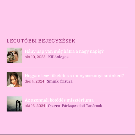
LEGUTÓBBI BEJEGYZÉSEK
Hány nap van még hátra a nagy napig?
okt 10, 2025
|
Különleges
Hogyan lesz tökéletes a menyasszonyi sminked?
dec 4, 2024
|
Smink, frizura
Az azonnali kötődés misztériuma
okt 16, 2024
|
Összes
,
Párkapcsolati Tanácsok