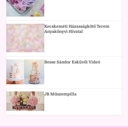
Kecskeméti Házasságkötő Terem
Anyakönyvi Hivatal
Besse Sándor Esküvői Videó
JB Műszempilla