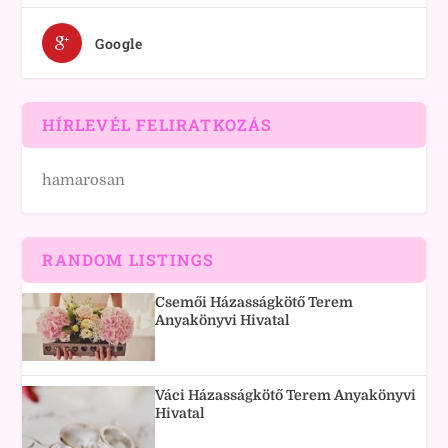
Google
HÍRLEVÉL FELIRATKOZÁS
hamarosan
RANDOM LISTINGS
Csemői Házasságkötő Terem
Anyakönyvi Hivatal
Váci Házasságkötő Terem Anyakönyvi
Hivatal