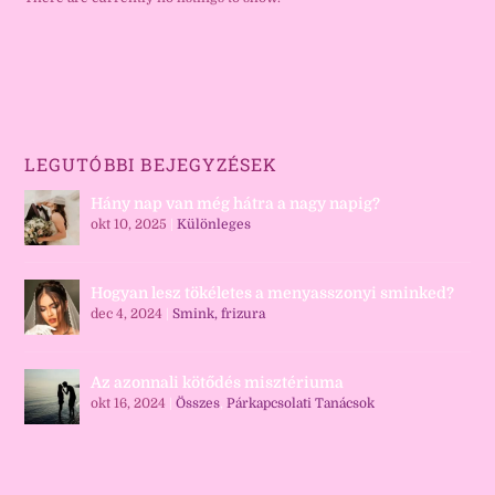
LEGUTÓBBI BEJEGYZÉSEK
Hány nap van még hátra a nagy napig?
okt 10, 2025
|
Különleges
Hogyan lesz tökéletes a menyasszonyi sminked?
dec 4, 2024
|
Smink, frizura
Az azonnali kötődés misztériuma
okt 16, 2024
|
Összes
,
Párkapcsolati Tanácsok