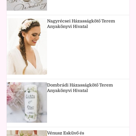
Nagyrécsei Házasságkötő Terem
Anyakönyvi Hivatal
Dombrádi Házasságkötő Terem
Anyakönyvi Hivatal
Vénusz Esküvő és