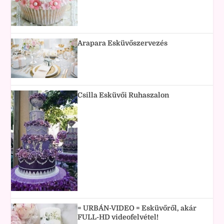
Arapara Esküvőszervezés
Csilla Esküvői Ruhaszalon
= URBÁN-VIDEO = Esküvőről, akár
FULL-HD videofelvétel!