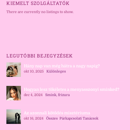
KIEMELT SZOLGÁLTATÓK
There are currently no listings to show.
LEGUTÓBBI BEJEGYZÉSEK
Hány nap van még hátra a nagy napig?
okt 10, 2025
|
Különleges
Hogyan lesz tökéletes a menyasszonyi sminked?
dec 4, 2024
|
Smink, frizura
Az azonnali kötődés misztériuma
okt 16, 2024
|
Összes
,
Párkapcsolati Tanácsok