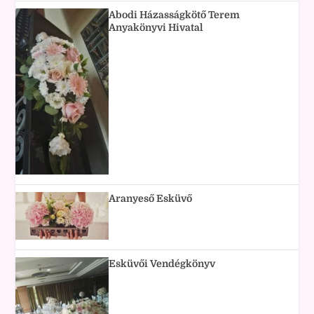
Abodi Házasságkötő Terem
Anyakönyvi Hivatal
Aranyeső Esküvő
Esküvői Vendégkönyv