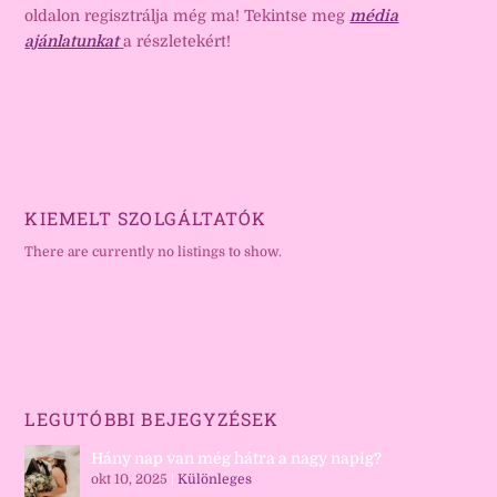
oldalon regisztrálja még ma! Tekintse meg
média
ajánlatunkat
a részletekért!
KIEMELT SZOLGÁLTATÓK
There are currently no listings to show.
LEGUTÓBBI BEJEGYZÉSEK
Hány nap van még hátra a nagy napig?
okt 10, 2025
|
Különleges