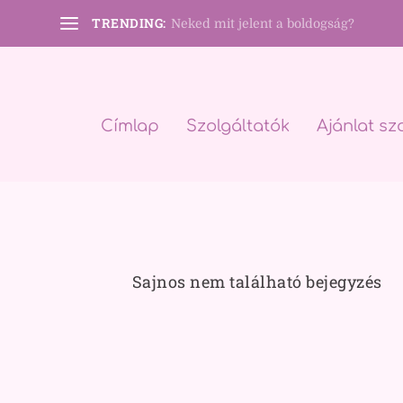
TRENDING:
Neked mit jelent a boldogság?
Címlap
Szolgáltatók
Ajánlat sz
Sajnos nem található bejegyzés