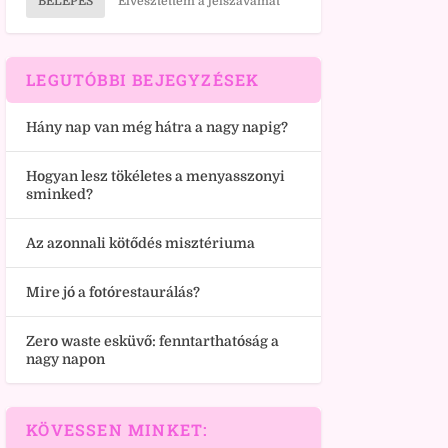
BELÉPÉS
Elvesztettem a jelszavamat
LEGUTÓBBI BEJEGYZÉSEK
Hány nap van még hátra a nagy napig?
Hogyan lesz tökéletes a menyasszonyi
sminked?
Az azonnali kötődés misztériuma
Mire jó a fotórestaurálás?
Zero waste esküvő: fenntarthatóság a
nagy napon
KÖVESSEN MINKET: