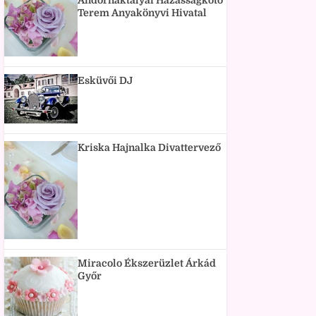
Andornaktályai Házasságkötő
Terem Anyakönyvi Hivatal
Esküvői DJ
Kriska Hajnalka Divattervező
Miracolo Ékszerüzlet Árkád
Győr