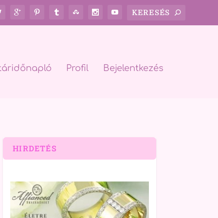
táridőnapló
Profil
Bejelentkezés
HIRDETÉS