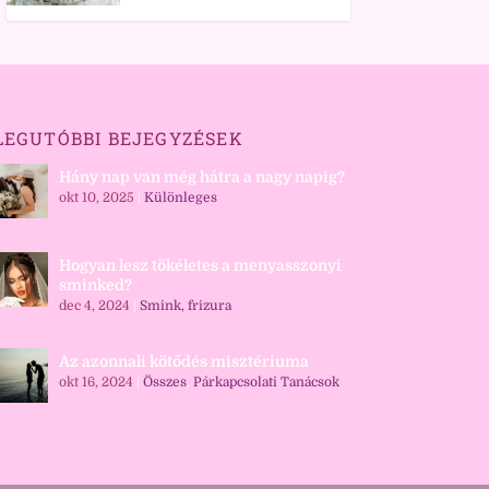
LEGUTÓBBI BEJEGYZÉSEK
Hány nap van még hátra a nagy napig?
okt 10, 2025
|
Különleges
Hogyan lesz tökéletes a menyasszonyi
sminked?
dec 4, 2024
|
Smink, frizura
Az azonnali kötődés misztériuma
okt 16, 2024
|
Összes
,
Párkapcsolati Tanácsok