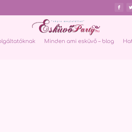
olgáltatóknak
Minden ami esküvő – blog
Ha