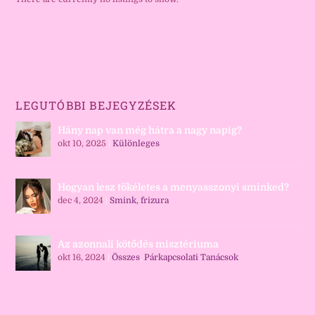
LEGUTÓBBI BEJEGYZÉSEK
Hány nap van még hátra a nagy napig?
okt 10, 2025
|
Különleges
Hogyan lesz tökéletes a menyasszonyi sminked?
dec 4, 2024
|
Smink, frizura
Az azonnali kötődés misztériuma
okt 16, 2024
|
Összes
,
Párkapcsolati Tanácsok