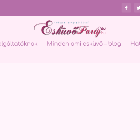
olgáltatóknak
Minden ami esküvő – blog
Ha