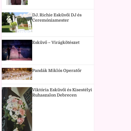
DJ. Richie Esküvői DJ és
Ceremóniamester
Esküvő – Virágkötészet
Pandák Miklós Operatőr
Viktória Esküvői és Kisestélyi
Ruhaszalon Debrecen