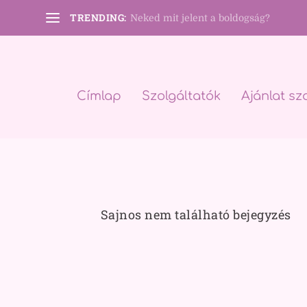
TRENDING:
Neked mit jelent a boldogság?
Címlap
Szolgáltatók
Ajánlat sz
Sajnos nem található bejegyzés