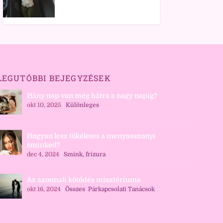
LEGUTÓBBI BEJEGYZÉSEK
Hány nap van még hátra a nagy napig?
okt 10, 2025
|
Különleges
Hogyan lesz tökéletes a menyasszonyi
sminked?
dec 4, 2024
|
Smink, frizura
Az azonnali kötődés misztériuma
okt 16, 2024
|
Összes
,
Párkapcsolati Tanácsok