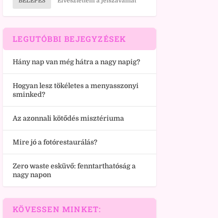
BELÉPÉS
Elvesztettem a jelszavamat
LEGUTÓBBI BEJEGYZÉSEK
Hány nap van még hátra a nagy napig?
Hogyan lesz tökéletes a menyasszonyi
sminked?
Az azonnali kötődés misztériuma
Mire jó a fotórestaurálás?
Zero waste esküvő: fenntarthatóság a
nagy napon
KÖVESSEN MINKET: