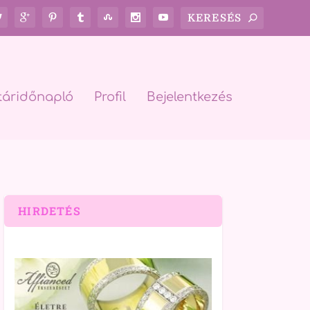
táridőnapló
Profil
Bejelentkezés
HIRDETÉS