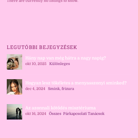
There are currently no listings to show.
LEGUTÓBBI BEJEGYZÉSEK
Hány nap van még hátra a nagy napig?
okt 10, 2025
|
Különleges
Hogyan lesz tökéletes a menyasszonyi sminked?
dec 4, 2024
|
Smink, frizura
Az azonnali kötődés misztériuma
okt 16, 2024
|
Összes
,
Párkapcsolati Tanácsok