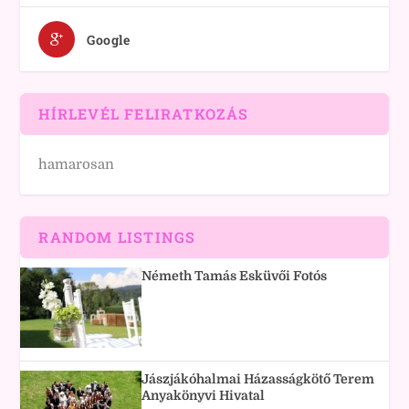
Google
HÍRLEVÉL FELIRATKOZÁS
hamarosan
RANDOM LISTINGS
Németh Tamás Esküvői Fotós
Jászjákóhalmai Házasságkötő Terem
Anyakönyvi Hivatal