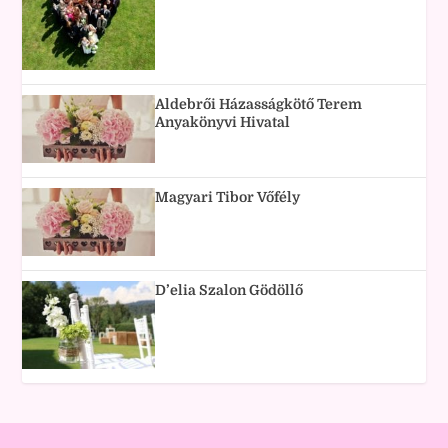
Aldebrői Házasságkötő Terem
Anyakönyvi Hivatal
Magyari Tibor Vőfély
D’elia Szalon Gödöllő