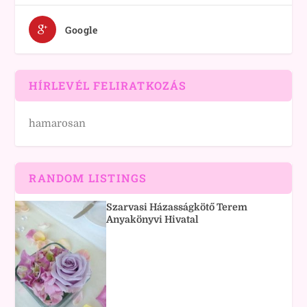
Google
HÍRLEVÉL FELIRATKOZÁS
hamarosan
RANDOM LISTINGS
Szarvasi Házasságkötő Terem
Anyakönyvi Hivatal