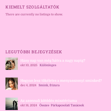
KIEMELT SZOLGÁLTATÓK
There are currently no listings to show.
LEGUTÓBBI BEJEGYZÉSEK
Hány nap van még hátra a nagy napig?
okt 10, 2025
|
Különleges
Hogyan lesz tökéletes a menyasszonyi sminked?
dec 4, 2024
|
Smink, frizura
Az azonnali kötődés misztériuma
okt 16, 2024
|
Összes
,
Párkapcsolati Tanácsok