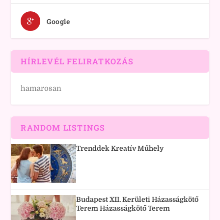
Google
HÍRLEVÉL FELIRATKOZÁS
hamarosan
RANDOM LISTINGS
Trenddek Kreatív Műhely
Budapest XII. Kerületi Házasságkötő
Terem Házasságkötő Terem