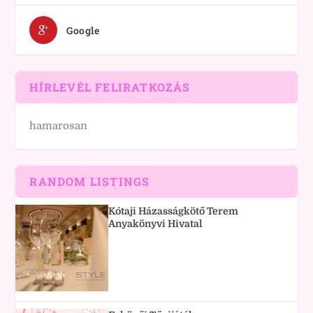
Google
HÍRLEVÉL FELIRATKOZÁS
hamarosan
RANDOM LISTINGS
Kótaji Házasságkötő Terem
Anyakönyvi Hivatal