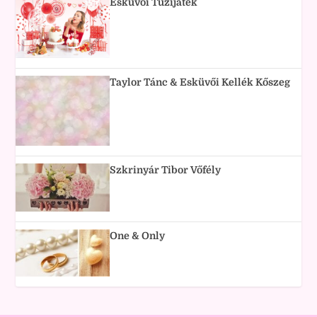
Esküvői Tűzijáték
Taylor Tánc & Esküvői Kellék Kőszeg
Szkrinyár Tibor Vőfély
One & Only