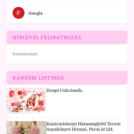
Google
HÍRLEVÉL FELIRATKOZÁS
hamarosan
RANDOM LISTINGS
Zengő Cukrászda
Kozármislenyi Házasságkötő Terem
Anyakönyvi Hivatal, Pécsi út 124.