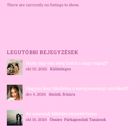
There are currently no listings to show.
LEGUTÓBBI BEJEGYZÉSEK
Hány nap van még hátra a nagy napig?
okt 10, 2025
|
Különleges
Hogyan lesz tökéletes a menyasszonyi sminked?
dec 4, 2024
|
Smink, frizura
Az azonnali kötődés misztériuma
okt 16, 2024
|
Összes
,
Párkapcsolati Tanácsok