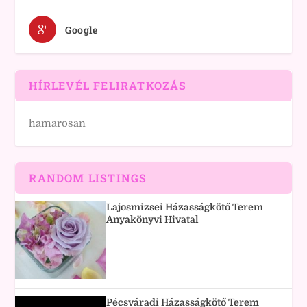
Google
HÍRLEVÉL FELIRATKOZÁS
hamarosan
RANDOM LISTINGS
Lajosmizsei Házasságkötő Terem
Anyakönyvi Hivatal
Pécsváradi Házasságkötő Terem