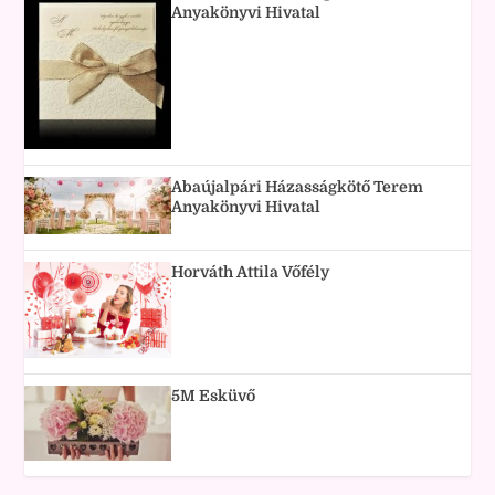
Anyakönyvi Hivatal
Abaújalpári Házasságkötő Terem
Anyakönyvi Hivatal
Horváth Attila Vőfély
5M Esküvő