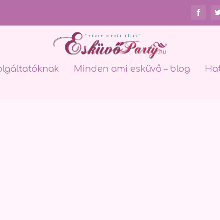
olgáltatóknak
Minden ami esküvő – blog
Ha