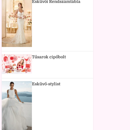
Esküvői Rendszámtábla
Tűsarok cipőbolt
Esküvő-stylist