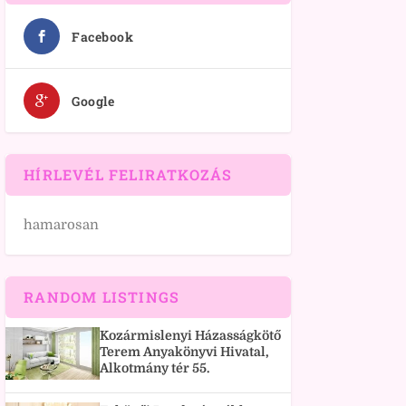
Facebook
Google
HÍRLEVÉL FELIRATKOZÁS
hamarosan
RANDOM LISTINGS
Kozármislenyi Házasságkötő
Terem Anyakönyvi Hivatal,
Alkotmány tér 55.