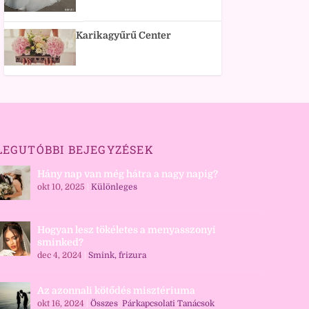
Karikagyűrű Center
LEGUTÓBBI BEJEGYZÉSEK
Hány nap van még hátra a nagy napig?
okt 10, 2025
|
Különleges
Hogyan lesz tökéletes a menyasszonyi
sminked?
dec 4, 2024
|
Smink, frizura
Az azonnali kötődés misztériuma
okt 16, 2024
|
Összes
,
Párkapcsolati Tanácsok