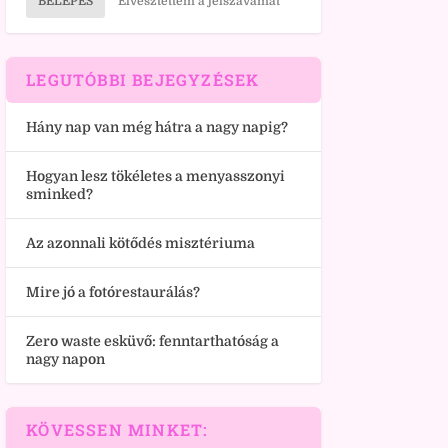
BELÉPÉS
Elvesztettem a jelszavamat
LEGUTÓBBI BEJEGYZÉSEK
Hány nap van még hátra a nagy napig?
Hogyan lesz tökéletes a menyasszonyi
sminked?
Az azonnali kötődés misztériuma
Mire jó a fotórestaurálás?
Zero waste esküvő: fenntarthatóság a
nagy napon
KÖVESSEN MINKET: