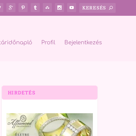
táridőnapló
Profil
Bejelentkezés
HIRDETÉS