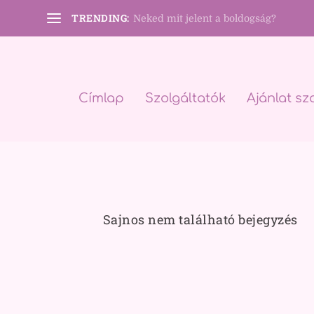
TRENDING:
Neked mit jelent a boldogság?
Címlap
Szolgáltatók
Ajánlat sz
Sajnos nem található bejegyzés