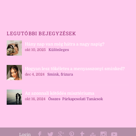
LEGUTÓBBI BEJEGYZÉSEK
Hány nap van még hátra a nagy napig?
okt 10, 2025
|
Különleges
Hogyan lesz tökéletes a menyasszonyi sminked?
dec 4, 2024
|
Smink, frizura
Az azonnali kötődés misztériuma
okt 16, 2024
|
Összes
,
Párkapcsolati Tanácsok
Login