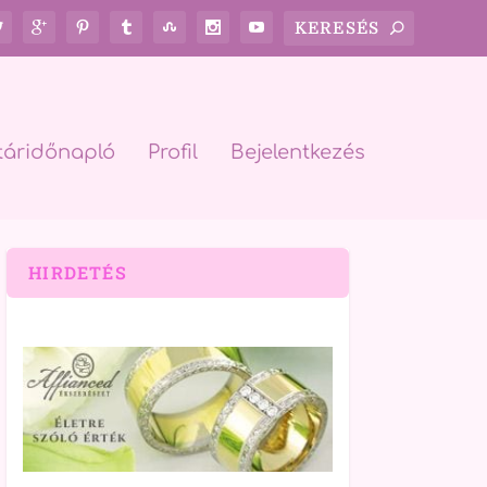
táridőnapló
Profil
Bejelentkezés
HIRDETÉS