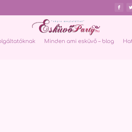
olgáltatóknak
Minden ami esküvő – blog
Ha