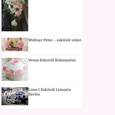
Wollner Péter – esküvői videó
Venus Eskuvői Ruhaszalon
Limo 1 Esküvői Limuzin
Bérlés