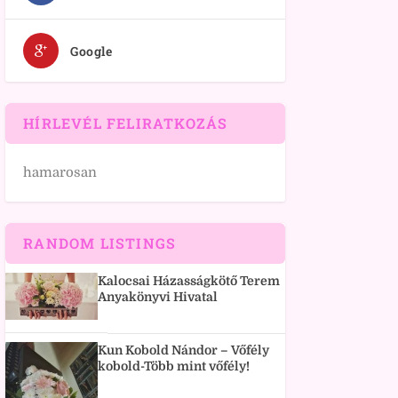
Google
HÍRLEVÉL FELIRATKOZÁS
hamarosan
RANDOM LISTINGS
Kalocsai Házasságkötő Terem
Anyakönyvi Hivatal
Kun Kobold Nándor – Vőfély
kobold-Több mint vőfély!