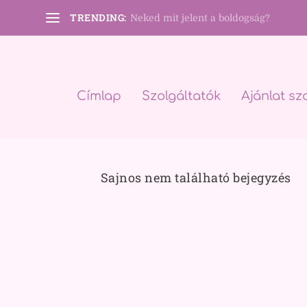
TRENDING:
Neked mit jelent a boldogság?
Címlap
Szolgáltatók
Ajánlat sz
Sajnos nem található bejegyzés