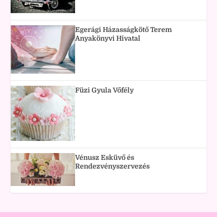
Egerági Házasságkötő Terem
Anyakönyvi Hivatal
Füzi Gyula Vőfély
Vénusz Esküvő és
Rendezvényszervezés