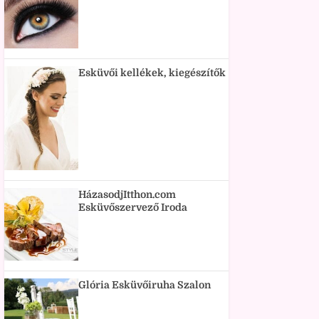
Esküvői kellékek, kiegészítők
HázasodjItthon.com
Esküvőszervező Iroda
Glória Esküvőiruha Szalon