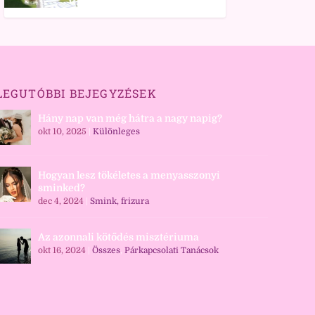
LEGUTÓBBI BEJEGYZÉSEK
Hány nap van még hátra a nagy napig?
okt 10, 2025
|
Különleges
Hogyan lesz tökéletes a menyasszonyi
sminked?
dec 4, 2024
|
Smink, frizura
Az azonnali kötődés misztériuma
okt 16, 2024
|
Összes
,
Párkapcsolati Tanácsok