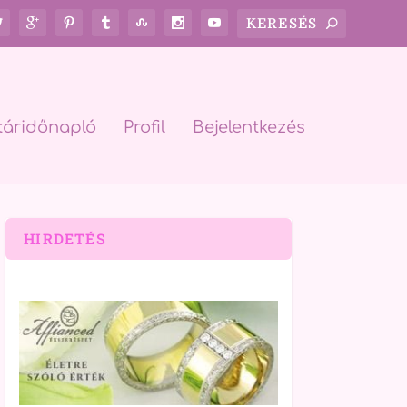
táridőnapló
Profil
Bejelentkezés
HIRDETÉS