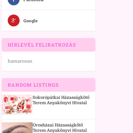
Google
HÍRLEVÉL FELIRATKOZÁS
hamarosan
RANDOM LISTINGS
Sokorópátkai Házasságkötő
Terem Anyakönyvi Hivatal
Orosházai Házasságkötő
Terem Anyakönyvi Hivatal