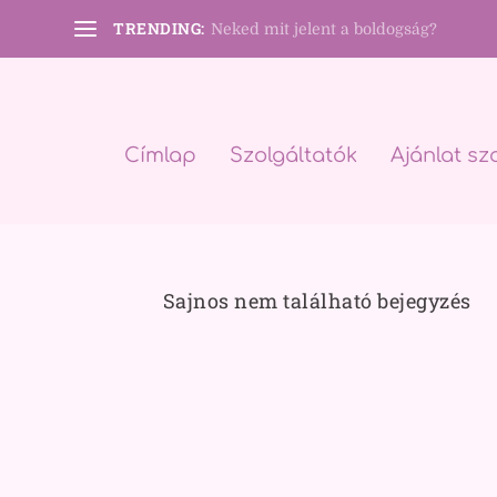
TRENDING:
Neked mit jelent a boldogság?
Címlap
Szolgáltatók
Ajánlat sz
Sajnos nem található bejegyzés