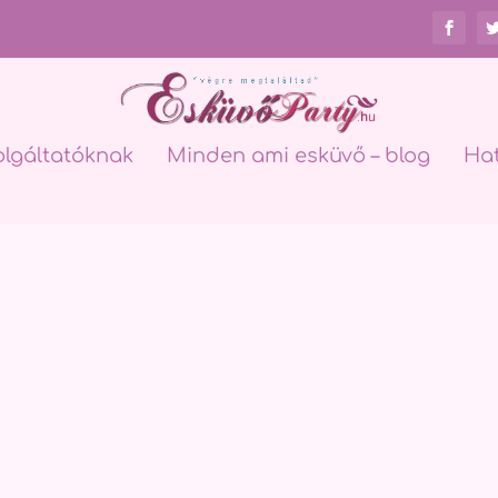
olgáltatóknak
Minden ami esküvő – blog
Ha