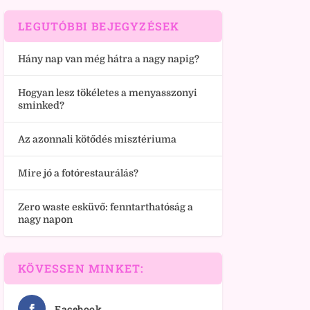
LEGUTÓBBI BEJEGYZÉSEK
Hány nap van még hátra a nagy napig?
Hogyan lesz tökéletes a menyasszonyi
sminked?
Az azonnali kötődés misztériuma
Mire jó a fotórestaurálás?
Zero waste esküvő: fenntarthatóság a
nagy napon
KÖVESSEN MINKET:
Facebook