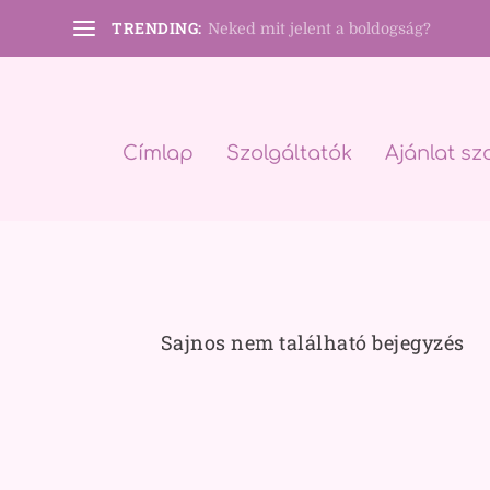
TRENDING:
Neked mit jelent a boldogság?
Címlap
Szolgáltatók
Ajánlat sz
Sajnos nem található bejegyzés