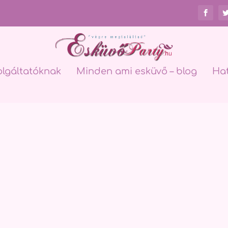
olgáltatóknak
Minden ami esküvő – blog
Ha