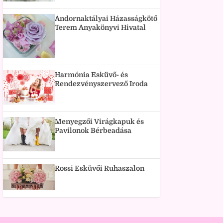
Andornaktályai Házasságkötő
Terem Anyakönyvi Hivatal
Harmónia Esküvő- és
Rendezvényszervező Iroda
Menyegzői Virágkapuk és
Pavilonok Bérbeadása
Rossi Esküvői Ruhaszalon