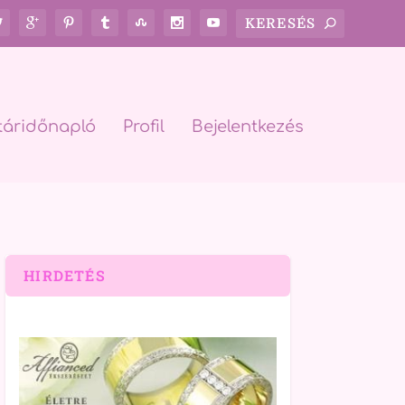
táridőnapló
Profil
Bejelentkezés
HIRDETÉS