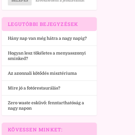
BELÉPÉS
Elvesztettem a jelszavamat
LEGUTÓBBI BEJEGYZÉSEK
Hány nap van még hátra a nagy napig?
Hogyan lesz tökéletes a menyasszonyi
sminked?
Az azonnali kötődés misztériuma
Mire jó a fotórestaurálás?
Zero waste esküvő: fenntarthatóság a
nagy napon
KÖVESSEN MINKET: