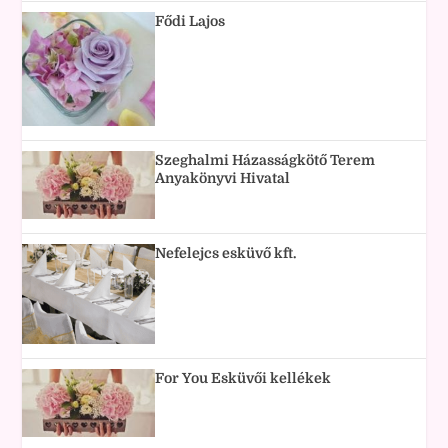
Fődi Lajos
Szeghalmi Házasságkötő Terem
Anyakönyvi Hivatal
Nefelejcs esküvő kft.
For You Esküvői kellékek