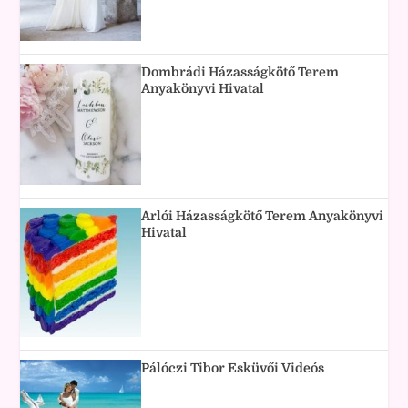
Dombrádi Házasságkötő Terem
Anyakönyvi Hivatal
Arlói Házasságkötő Terem Anyakönyvi
Hivatal
Pálóczi Tibor Esküvői Videós