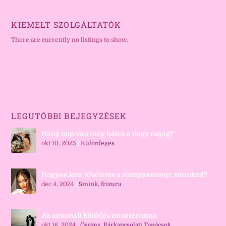
KIEMELT SZOLGÁLTATÓK
There are currently no listings to show.
LEGUTÓBBI BEJEGYZÉSEK
Hány nap van még hátra a nagy napig?
okt 10, 2025
|
Különleges
Hogyan lesz tökéletes a menyasszonyi sminked?
dec 4, 2024
|
Smink, frizura
Az azonnali kötődés misztériuma
okt 16, 2024
|
Összes
,
Párkapcsolati Tanácsok