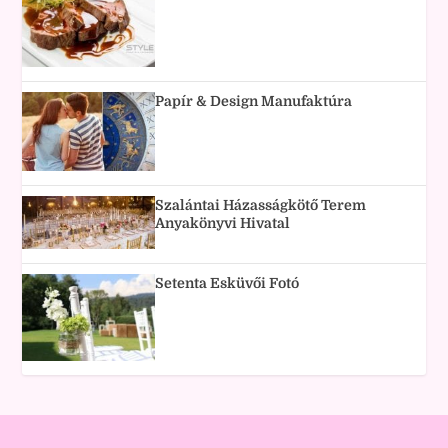
Papír & Design Manufaktúra
Szalántai Házasságkötő Terem
Anyakönyvi Hivatal
Setenta Esküvői Fotó