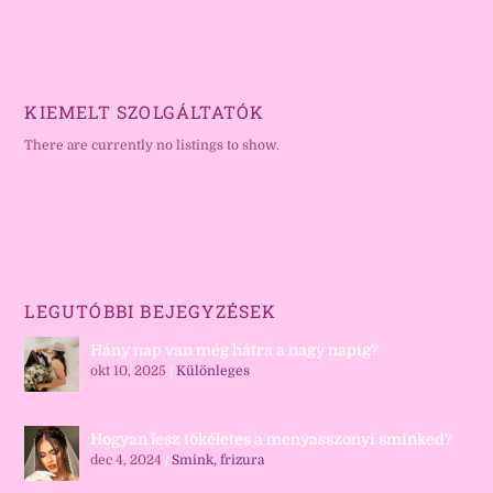
KIEMELT SZOLGÁLTATÓK
There are currently no listings to show.
LEGUTÓBBI BEJEGYZÉSEK
Hány nap van még hátra a nagy napig?
okt 10, 2025
|
Különleges
Hogyan lesz tökéletes a menyasszonyi sminked?
dec 4, 2024
|
Smink, frizura