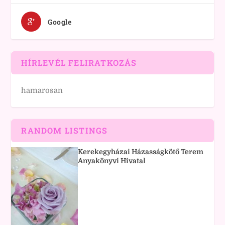
Google
HÍRLEVÉL FELIRATKOZÁS
hamarosan
RANDOM LISTINGS
Kerekegyházai Házasságkötő Terem
Anyakönyvi Hivatal