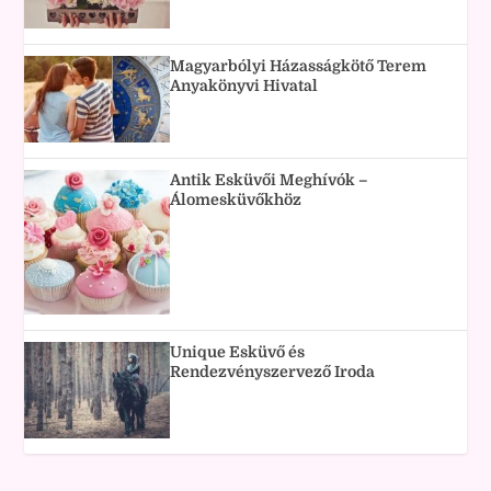
Magyarbólyi Házasságkötő Terem
Anyakönyvi Hivatal
Antik Esküvői Meghívók –
Álomesküvőkhöz
Unique Esküvő és
Rendezvényszervező Iroda