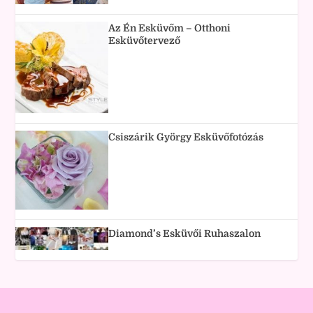
Az Én Esküvőm – Otthoni
Esküvőtervező
Csiszárik György Esküvőfotózás
Diamond’s Esküvői Ruhaszalon