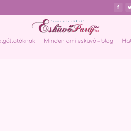
olgáltatóknak
Minden ami esküvő – blog
Ha