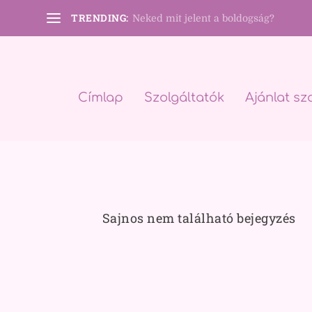
TRENDING:
Neked mit jelent a boldogság?
Címlap
Szolgáltatók
Ajánlat sz
Sajnos nem található bejegyzés