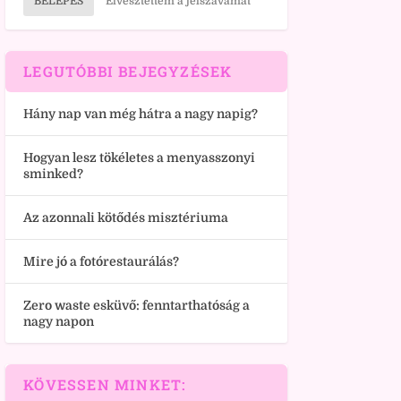
BELÉPÉS
Elvesztettem a jelszavamat
LEGUTÓBBI BEJEGYZÉSEK
Hány nap van még hátra a nagy napig?
Hogyan lesz tökéletes a menyasszonyi
sminked?
Az azonnali kötődés misztériuma
Mire jó a fotórestaurálás?
Zero waste esküvő: fenntarthatóság a
nagy napon
KÖVESSEN MINKET: