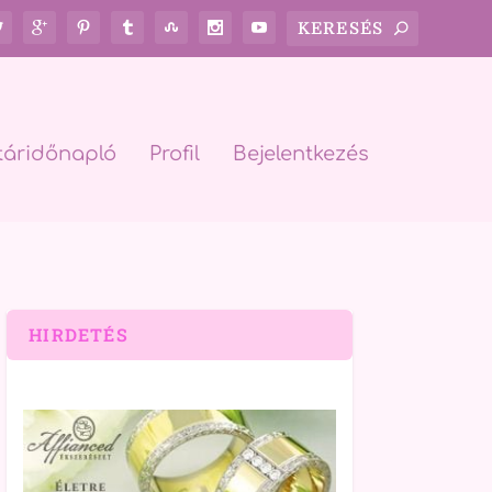
táridőnapló
Profil
Bejelentkezés
HIRDETÉS