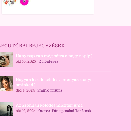
LEGUTÓBBI BEJEGYZÉSEK
Hány nap van még hátra a nagy napig?
okt 10, 2025
|
Különleges
Hogyan lesz tökéletes a menyasszonyi
sminked?
dec 4, 2024
|
Smink, frizura
Az azonnali kötődés misztériuma
okt 16, 2024
|
Összes
,
Párkapcsolati Tanácsok