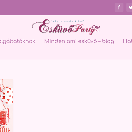
olgáltatóknak
Minden ami esküvő – blog
Ha