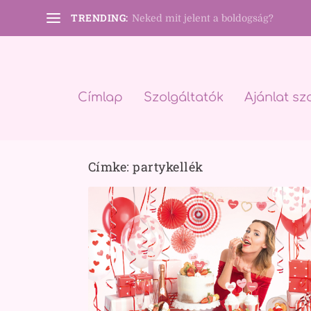
TRENDING:
Neked mit jelent a boldogság?
Címlap
Szolgáltatók
Ajánlat sz
Címke:
partykellék