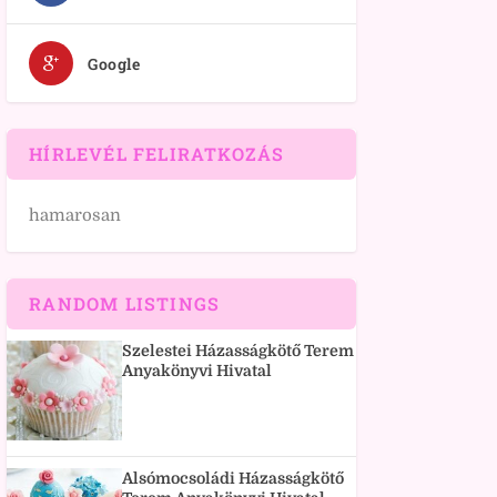
Google
HÍRLEVÉL FELIRATKOZÁS
hamarosan
RANDOM LISTINGS
Szelestei Házasságkötő Terem
Anyakönyvi Hivatal
Alsómocsoládi Házasságkötő