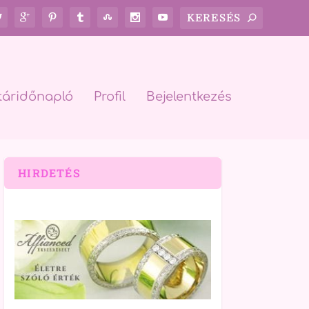
táridőnapló
Profil
Bejelentkezés
HIRDETÉS