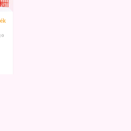
lék
|
0