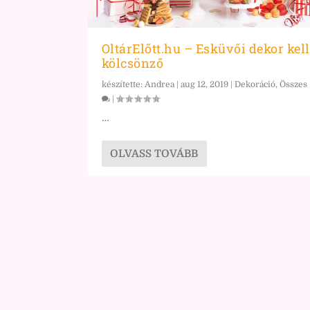
OltárElőtt.hu – Esküvői dekor kel
kölcsönző
készítette:
Andrea
|
aug 12, 2019
|
Dekoráció
,
Összes
|
…
OLVASS TOVÁBB