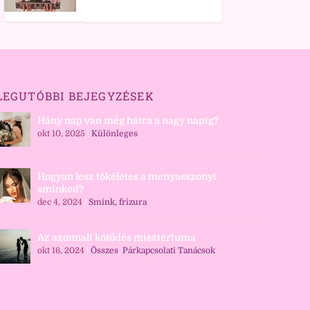
LEGUTÓBBI BEJEGYZÉSEK
Hány nap van még hátra a nagy napig?
okt 10, 2025
|
Különleges
Hogyan lesz tökéletes a menyasszonyi
sminked?
dec 4, 2024
|
Smink, frizura
Az azonnali kötődés misztériuma
okt 16, 2024
|
Összes
,
Párkapcsolati Tanácsok