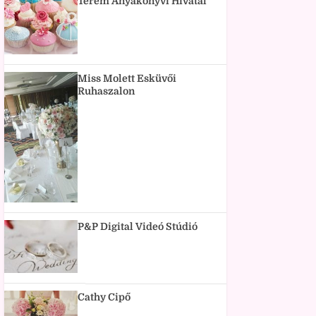
Terem Anyakönyvi Hivatal
Miss Molett Esküvői
Ruhaszalon
P&P Digital Videó Stúdió
Cathy Cipő