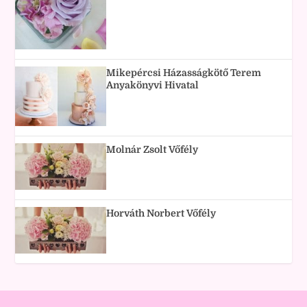
Mikepércsi Házasságkötő Terem
Anyakönyvi Hivatal
Molnár Zsolt Vőfély
Horváth Norbert Vőfély