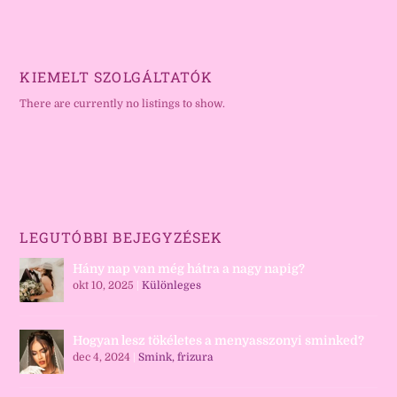
KIEMELT SZOLGÁLTATÓK
There are currently no listings to show.
LEGUTÓBBI BEJEGYZÉSEK
Hány nap van még hátra a nagy napig?
okt 10, 2025
|
Különleges
Hogyan lesz tökéletes a menyasszonyi sminked?
dec 4, 2024
|
Smink, frizura