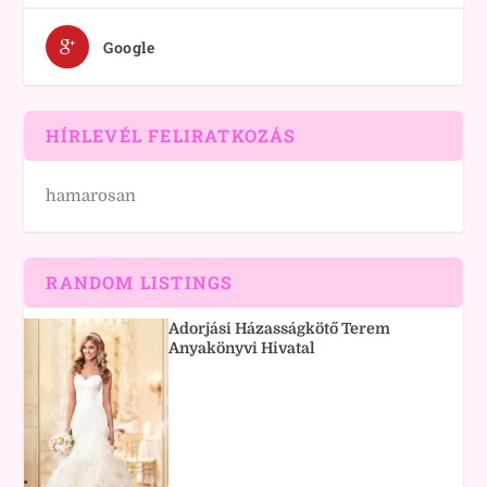
Google
HÍRLEVÉL FELIRATKOZÁS
hamarosan
RANDOM LISTINGS
Adorjási Házasságkötő Terem
Anyakönyvi Hivatal