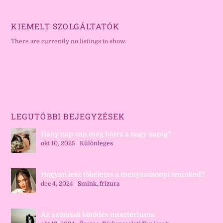
KIEMELT SZOLGÁLTATÓK
There are currently no listings to show.
LEGUTÓBBI BEJEGYZÉSEK
Hány nap van még hátra a nagy napig?
okt 10, 2025
|
Különleges
Hogyan lesz tökéletes a menyasszonyi sminked?
dec 4, 2024
|
Smink, frizura
Az azonnali kötődés misztériuma