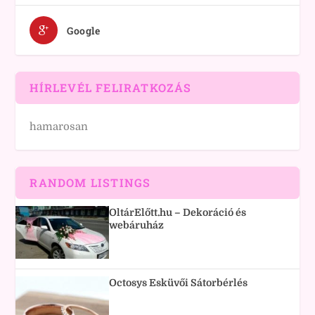
Google
HÍRLEVÉL FELIRATKOZÁS
hamarosan
RANDOM LISTINGS
OltárElőtt.hu – Dekoráció és
webáruház
Octosys Esküvői Sátorbérlés