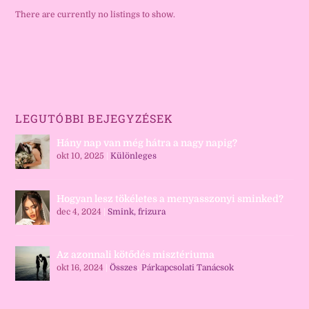
There are currently no listings to show.
LEGUTÓBBI BEJEGYZÉSEK
Hány nap van még hátra a nagy napig?
okt 10, 2025
|
Különleges
Hogyan lesz tökéletes a menyasszonyi sminked?
dec 4, 2024
|
Smink, frizura
Az azonnali kötődés misztériuma
okt 16, 2024
|
Összes
,
Párkapcsolati Tanácsok