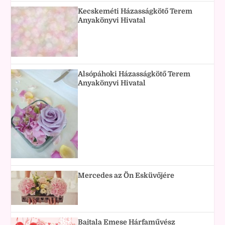
Kecskeméti Házasságkötő Terem
Anyakönyvi Hivatal
Alsópáhoki Házasságkötő Terem
Anyakönyvi Hivatal
Mercedes az Ön Esküvőjére
Bajtala Emese Hárfaművész