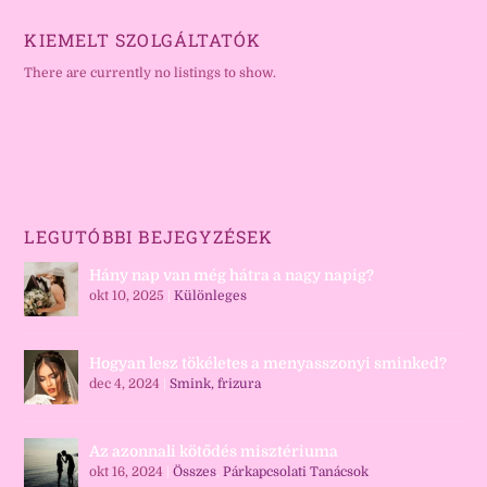
KIEMELT SZOLGÁLTATÓK
There are currently no listings to show.
LEGUTÓBBI BEJEGYZÉSEK
Hány nap van még hátra a nagy napig?
okt 10, 2025
|
Különleges
Hogyan lesz tökéletes a menyasszonyi sminked?
dec 4, 2024
|
Smink, frizura
Az azonnali kötődés misztériuma
okt 16, 2024
|
Összes
,
Párkapcsolati Tanácsok