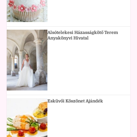
Alsótelekesi Házasságkötő Terem
Anyakönyvi Hivatal
Esküvői Köszönet Ajándék