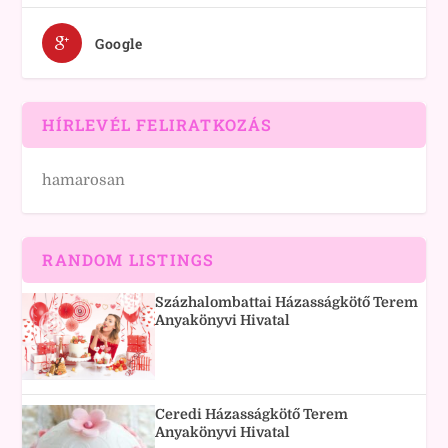
Google
HÍRLEVÉL FELIRATKOZÁS
hamarosan
RANDOM LISTINGS
Százhalombattai Házasságkötő Terem
Anyakönyvi Hivatal
Ceredi Házasságkötő Terem
Anyakönyvi Hivatal