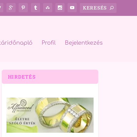
táridőnapló
Profil
Bejelentkezés
HIRDETÉS