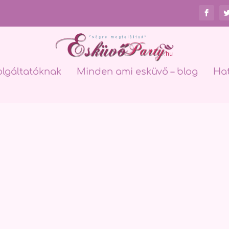
olgáltatóknak
Minden ami esküvő – blog
Ha