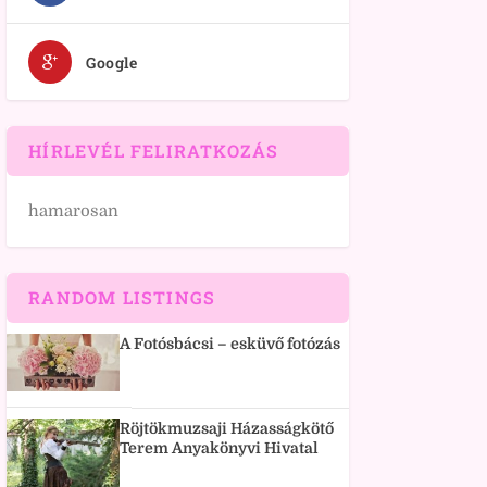
Google
HÍRLEVÉL FELIRATKOZÁS
hamarosan
RANDOM LISTINGS
A Fotósbácsi – esküvő fotózás
Röjtökmuzsaji Házasságkötő
Terem Anyakönyvi Hivatal