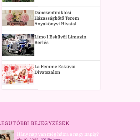
Dánszentmiklósi
Házasságkötő Terem
Anyakönyvi Hivatal
Limo 1 Esküvői Limuzin
Bérlés
La Femme Esküvői
Divatszalon
LEGUTÓBBI BEJEGYZÉSEK
Hány nap van még hátra a nagy napig?