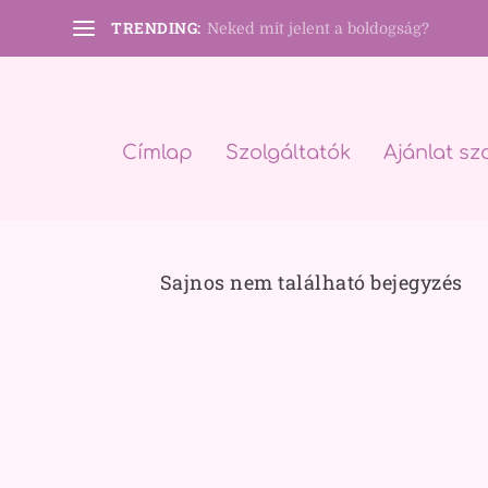
TRENDING:
Neked mit jelent a boldogság?
Címlap
Szolgáltatók
Ajánlat sz
Sajnos nem található bejegyzés