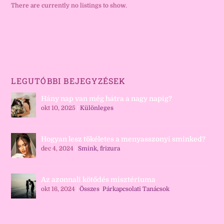
There are currently no listings to show.
LEGUTÓBBI BEJEGYZÉSEK
Hány nap van még hátra a nagy napig?
okt 10, 2025
|
Különleges
Hogyan lesz tökéletes a menyasszonyi sminked?
dec 4, 2024
|
Smink, frizura
Az azonnali kötődés misztériuma
okt 16, 2024
|
Összes
,
Párkapcsolati Tanácsok