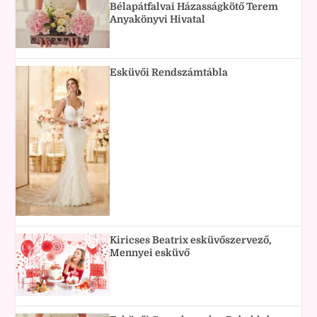
Bélapátfalvai Házasságkötő Terem
Anyakönyvi Hivatal
Esküvői Rendszámtábla
Kiricses Beatrix esküvőszervező,
Mennyei esküvő