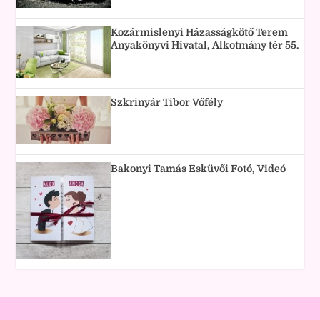
Kozármislenyi Házasságkötő Terem
Anyakönyvi Hivatal, Alkotmány tér 55.
Szkrinyár Tibor Vőfély
Bakonyi Tamás Esküvői Fotó, Videó