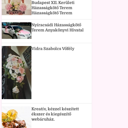
Budapest XII. Kerületi
Házasságkötő Terem
Házasságkötő Terem
Nyíracsádi Házasságkötő
Terem Anyakönyvi Hivatal
Vidra Szabolcs Vőfély
Kreatív, kézzel készített
ékszer és kiegészítő
webáruház.