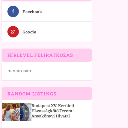
Facebook
Google
HÍRLEVÉL FELIRATKOZÁS
hamarosan
RANDOM LISTINGS
Budapest XV. Kerületi
Házasságkötő Terem
Anyakönyvi Hivatal