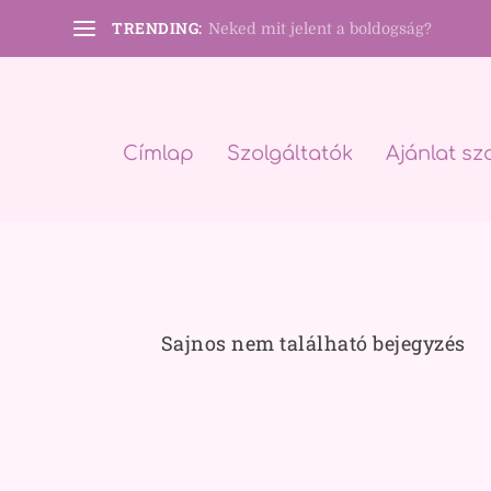
TRENDING:
Neked mit jelent a boldogság?
Címlap
Szolgáltatók
Ajánlat sz
Sajnos nem található bejegyzés