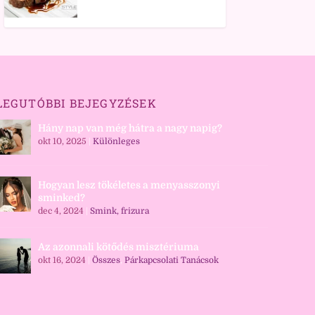
LEGUTÓBBI BEJEGYZÉSEK
Hány nap van még hátra a nagy napig?
okt 10, 2025
|
Különleges
Hogyan lesz tökéletes a menyasszonyi
sminked?
dec 4, 2024
|
Smink, frizura
Az azonnali kötődés misztériuma
okt 16, 2024
|
Összes
,
Párkapcsolati Tanácsok