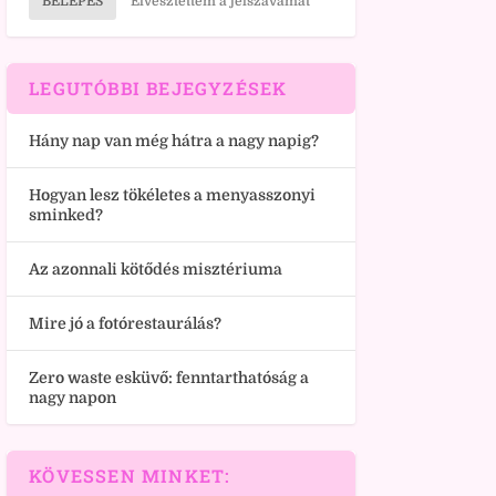
BELÉPÉS
Elvesztettem a jelszavamat
LEGUTÓBBI BEJEGYZÉSEK
Hány nap van még hátra a nagy napig?
Hogyan lesz tökéletes a menyasszonyi
sminked?
Az azonnali kötődés misztériuma
Mire jó a fotórestaurálás?
Zero waste esküvő: fenntarthatóság a
nagy napon
KÖVESSEN MINKET: