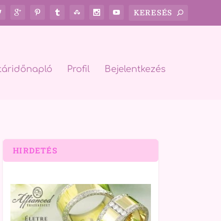
táridőnapló
Profil
Bejelentkezés
HIRDETÉS