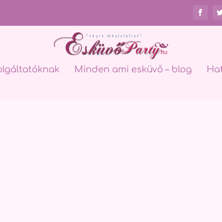
olgáltatóknak
Minden ami esküvő – blog
Ha