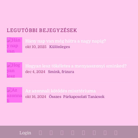
LEGUTÓBBI BEJEGYZÉSEK
Hány nap van még hátra a nagy napig?
okt 10, 2025
|
Különleges
Hogyan lesz tökéletes a menyasszonyi sminked?
dec 4, 2024
|
Smink, frizura
Az azonnali kötődés misztériuma
okt 16, 2024
|
Összes
,
Párkapcsolati Tanácsok
Login