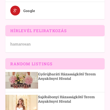
Google
HÍRLEVÉL FELIRATKOZÁS
hamarosan
RANDOM LISTINGS
Győrújbaráti Házasságkötő Terem
Anyakönyvi Hivatal
Sajóbábonyi Házasságkötő Terem
Anyakönyvi Hivatal