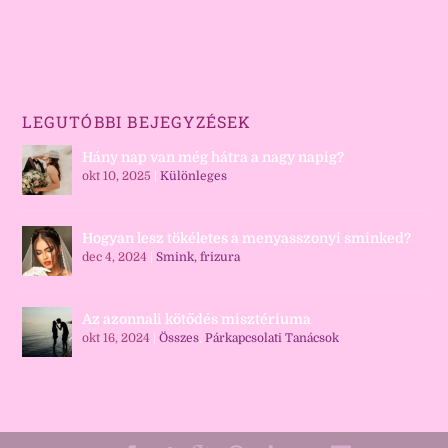
LEGUTÓBBI BEJEGYZÉSEK
Hány nap van még hátra a nagy napig?
okt 10, 2025
|
Különleges
Hogyan lesz tökéletes a menyasszonyi sminked?
dec 4, 2024
|
Smink, frizura
Az azonnali kötődés misztériuma
okt 16, 2024
|
Összes
,
Párkapcsolati Tanácsok