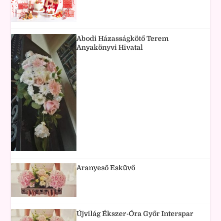
Abodi Házasságkötő Terem
Anyakönyvi Hivatal
Aranyeső Esküvő
Újvilág Ékszer-Óra Győr Interspar