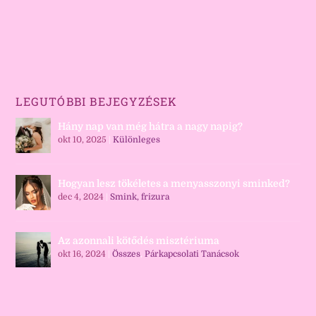
LEGUTÓBBI BEJEGYZÉSEK
Hány nap van még hátra a nagy napig?
okt 10, 2025
|
Különleges
Hogyan lesz tökéletes a menyasszonyi sminked?
dec 4, 2024
|
Smink, frizura
Az azonnali kötődés misztériuma
okt 16, 2024
|
Összes
,
Párkapcsolati Tanácsok